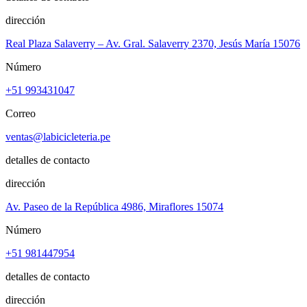
dirección
Real Plaza Salaverry – Av. Gral. Salaverry 2370, Jesús María 15076
Número
+51 993431047
Correo
ventas@labicicleteria.pe
detalles de contacto
dirección
Av. Paseo de la República 4986, Miraflores 15074
Número
+51 981447954
detalles de contacto
dirección